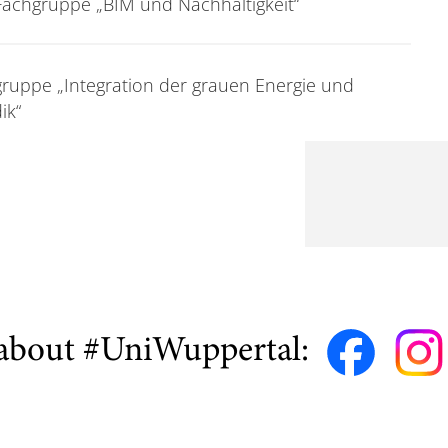
Fachgruppe „BIM und Nachhaltigkeit“
gruppe „Integration der grauen Energie und
ik“
about #UniWuppertal: