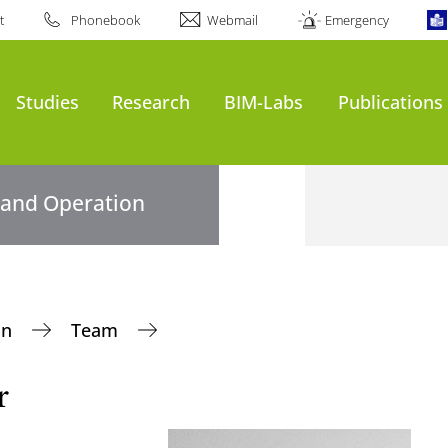
t
Phonebook
Webmail
Emergency
Studies
Research
BIM-Labs
Publications
n and Operation
on
Team
r