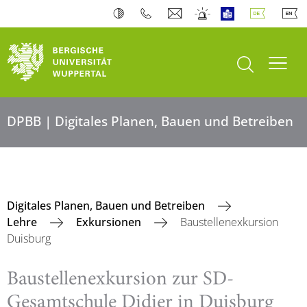
Suche öffnen
Navi
DPBB | Digitales Planen, Bauen und Betreiben
Digitales Planen, Bauen und Betreiben
Lehre
Exkursionen
Baustellenexkursion
Duisburg
Baustellenexkursion zur SD-
Gesamtschule Didier in Duisburg