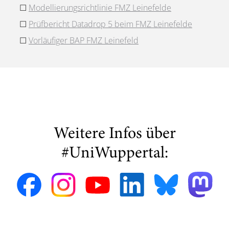
☐
Modellierungsrichtlinie FMZ Leinefelde
☐
Prüfbericht Datadrop 5 beim FMZ Leinefelde
☐
Vorläufiger BAP FMZ Leinefeld
Weitere Infos über
#UniWuppertal: