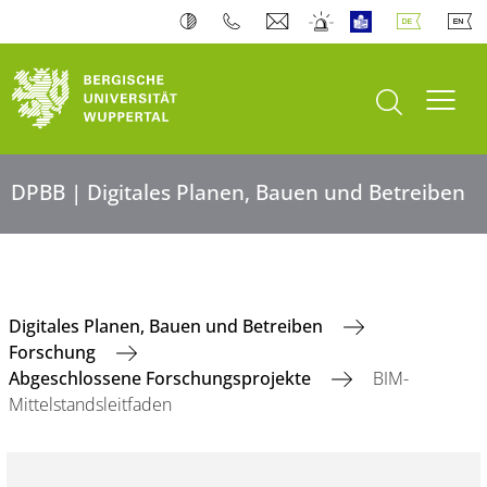
Suche öffnen
Navi
DPBB | Digitales Planen, Bauen und Betreiben
Digitales Planen, Bauen und Betreiben
Forschung
Abgeschlossene Forschungsprojekte
BIM-
Mittelstandsleitfaden